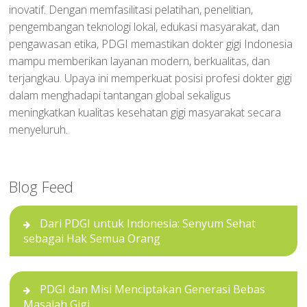
inovatif. Dengan memfasilitasi pelatihan, penelitian,
pengembangan teknologi lokal, edukasi masyarakat, dan
pengawasan etika, PDGI memastikan dokter gigi Indonesia
mampu memberikan layanan modern, berkualitas, dan
terjangkau. Upaya ini memperkuat posisi profesi dokter gigi
dalam menghadapi tantangan global sekaligus
meningkatkan kualitas kesehatan gigi masyarakat secara
menyeluruh.
Blog Feed
Dari PDGI untuk Indonesia: Senyum Sehat
sebagai Hak Semua Orang
PDGI dan Misi Menciptakan Generasi Bebas
Masalah Gigi