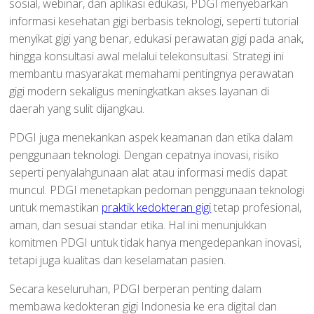
sosial, webinar, dan aplikasi edukasi, PDGI menyebarkan
informasi kesehatan gigi berbasis teknologi, seperti tutorial
menyikat gigi yang benar, edukasi perawatan gigi pada anak,
hingga konsultasi awal melalui telekonsultasi. Strategi ini
membantu masyarakat memahami pentingnya perawatan
gigi modern sekaligus meningkatkan akses layanan di
daerah yang sulit dijangkau.
PDGI juga menekankan aspek keamanan dan etika dalam
penggunaan teknologi. Dengan cepatnya inovasi, risiko
seperti penyalahgunaan alat atau informasi medis dapat
muncul. PDGI menetapkan pedoman penggunaan teknologi
untuk memastikan
praktik kedokteran gigi
tetap profesional,
aman, dan sesuai standar etika. Hal ini menunjukkan
komitmen PDGI untuk tidak hanya mengedepankan inovasi,
tetapi juga kualitas dan keselamatan pasien.
Secara keseluruhan, PDGI berperan penting dalam
membawa kedokteran gigi Indonesia ke era digital dan