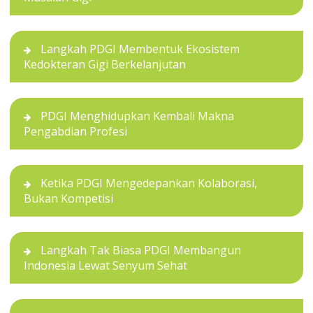
Langkah PDGI Membentuk Ekosistem
Kedokteran Gigi Berkelanjutan
PDGI Menghidupkan Kembali Makna
Pengabdian Profesi
Ketika PDGI Mengedepankan Kolaborasi,
Bukan Kompetisi
Langkah Tak Biasa PDGI Membangun
Indonesia Lewat Senyum Sehat