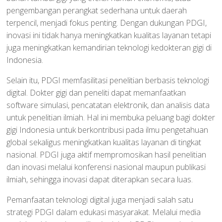
pengembangan perangkat sederhana untuk daerah
terpencil, menjadi fokus penting. Dengan dukungan PDGI,
inovasi ini tidak hanya meningkatkan kualitas layanan tetapi
juga meningkatkan kemandirian teknologi kedokteran gigi di
Indonesia.
Selain itu, PDGI memfasilitasi penelitian berbasis teknologi
digital. Dokter gigi dan peneliti dapat memanfaatkan
software simulasi, pencatatan elektronik, dan analisis data
untuk penelitian ilmiah. Hal ini membuka peluang bagi dokter
gigi Indonesia untuk berkontribusi pada ilmu pengetahuan
global sekaligus meningkatkan kualitas layanan di tingkat
nasional. PDGI juga aktif mempromosikan hasil penelitian
dan inovasi melalui konferensi nasional maupun publikasi
ilmiah, sehingga inovasi dapat diterapkan secara luas.
Pemanfaatan teknologi digital juga menjadi salah satu
strategi PDGI dalam edukasi masyarakat. Melalui media