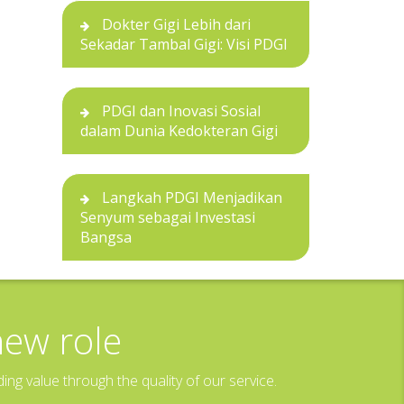
Dokter Gigi Lebih dari
Sekadar Tambal Gigi: Visi PDGI
PDGI dan Inovasi Sosial
dalam Dunia Kedokteran Gigi
Langkah PDGI Menjadikan
Senyum sebagai Investasi
Bangsa
new role
g value through the quality of our service.