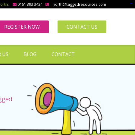
orth:
0161 393 3434
north@taggedresources.com
pendidikan farmasi
link toto togel
situs toto togel
situs toto togel
kawi898
slot gacor 4d
kawi898
kawi898
toto togel
slot online
toto togel
toto togel
togel 4d
toto togel
link togel
toto togel
toto slot
situs toto
jacktoto
jacktoto
situs gacor
toto slot
jacktoto
jacktoto
jacktoto
situs gacor
togel resmi
slot gacor
jacktoto
jacktoto
jacktoto
link slot
jacktoto
jacktoto
jacktoto
jacktoto
jacktoto
situs toto
jacktoto
jacktoto
jacktoto
jacktoto
jacktoto
situs togel
jacktoto
jacktoto
jacktoto
jacktoto
situs gacor
situs gacor
jacktoto
jacktoto
jacktoto
jacktoto
jacktoto
jacktoto
jacktoto
jacktoto
jacktoto
jacktoto
jacktoto
jacktoto
situs toto
jacktoto
kawijitu
jacktoto
jacktoto
jacktoto
link slot
toto
toto
slot resmi
situs slot
situs slot
REGISTER NOW
CONTACT US
 US
BLOG
CONTACT
agged